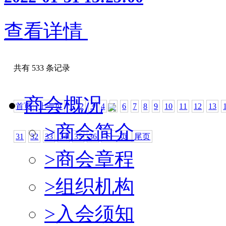
查看详情
共有 533 条记录
商会概况
首页
上一页
1
2
3
4
5
6
7
8
9
10
11
12
13
>
商会简介
31
32
33
34
35
36
下一页
尾页
>
商会章程
>
组织机构
>
入会须知