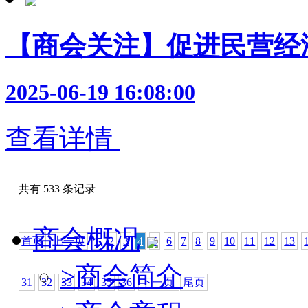
【商会关注】促进民营经
2025-06-19 16:08:00
查看详情
共有 533 条记录
商会概况
首页
上一页
1
2
3
4
5
6
7
8
9
10
11
12
13
>
商会简介
31
32
33
34
35
36
下一页
尾页