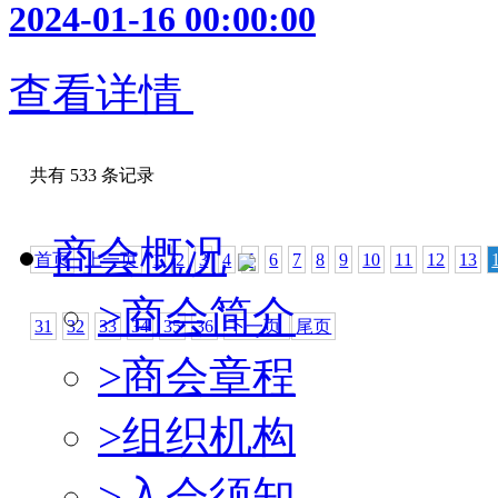
2024-01-16 00:00:00
查看详情
共有 533 条记录
商会概况
首页
上一页
1
2
3
4
5
6
7
8
9
10
11
12
13
>
商会简介
31
32
33
34
35
36
下一页
尾页
>
商会章程
>
组织机构
>
入会须知