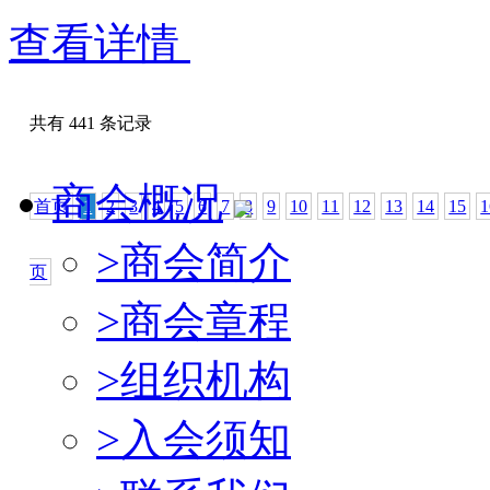
查看详情
共有 441 条记录
商会概况
首页
1
2
3
4
5
6
7
8
9
10
11
12
13
14
15
1
>
商会简介
页
>
商会章程
>
组织机构
>
入会须知