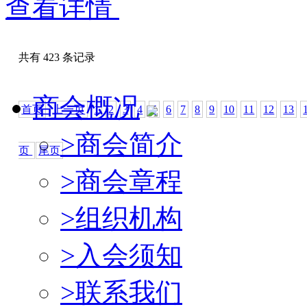
查看详情
共有 423 条记录
商会概况
首页
上一页
1
2
3
4
5
6
7
8
9
10
11
12
13
>
商会简介
页
尾页
>
商会章程
>
组织机构
>
入会须知
>
联系我们